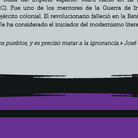
 Cuba del imperio español. Martí nació en La 
RC). Fue uno de los mentores de la Guerra de I
ército colonial. El revolucionario falleció en la Bat
 le ha considerado el iniciador del modernismo lite
s pueblos, y es preciso matar a la ignorancia.» José