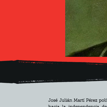
José Julián Martí Pérez polí