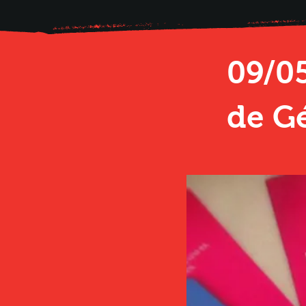
09/05
de G