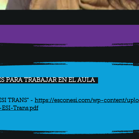
S PARA TRABAJAR EN EL AULA
SI TRANS" - 
https://esconesi.com/wp-content/upl
-ESI-Trans.pdf