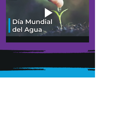
MATERIAL Y ACTIVIDADES
PARA TRABAJAR EN EL AULA
El agua como 
parte de la comunidad 
https://escuelasambientales.s
ep.gob.mx/assets/document