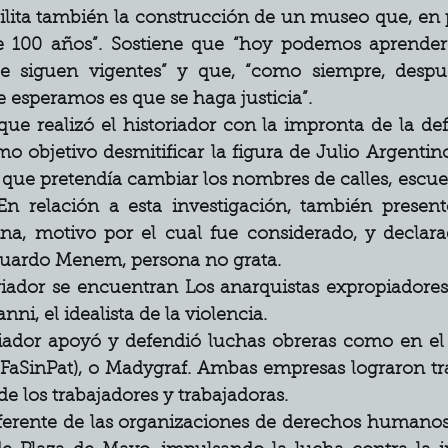
ilita también la construcción de un museo que, en 
e 100 años”. Sostiene que “hoy podemos aprender 
e siguen vigentes” y que, “como siempre, despu
 esperamos es que se haga justicia”.
que realizó el historiador con la impronta de la def
o objetivo desmitificar la figura de Julio Argentino
que pretendía cambiar los nombres de calles, escue
En relación a esta investigación, también present
ina, motivo por el cual fue considerado, y declara
duardo Menem, persona no grata.
iador se encuentran Los anarquistas expropiadores 
ni, el idealista de la violencia. 
toriador apoyó y defendió luchas obreras como en el
 (FaSinPat), o Madygraf. Ambas empresas lograron tr
de los trabajadores y trabajadoras. 
referente de las organizaciones de derechos humanos