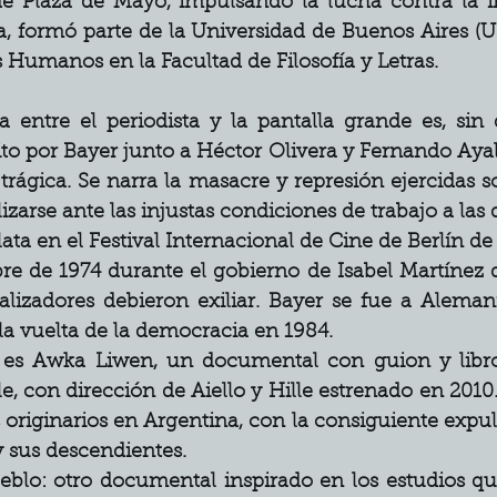
e Plaza de Mayo, impulsando la lucha contra la i
, formó parte de la Universidad de Buenos Aires (UB
 Humanos en la Facultad de Filosofía y Letras.
entre el periodista y la pantalla grande es, sin 
rito por Bayer junto a Héctor Olivera y Fernando Ayala
rágica. Se narra la masacre y represión ejercidas s
izarse ante las injustas condiciones de trabajo a las
ata en el Festival Internacional de Cine de Berlín de
re de 1974 durante el gobierno de Isabel Martínez 
lizadores debieron exiliar. Bayer se fue a Alemani
la vuelta de la democracia en 1984.
r es Awka Liwen, un documental con guion y libro
le, con dirección de Aiello y Hille estrenado en 201
riginarios en Argentina, con la consiguiente expulsi
y sus descendientes.
blo: otro documental inspirado en los estudios qu