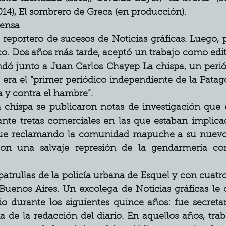
2014), El sombrero de Greca (en producción).
rensa
eportero de sucesos de Noticias gráficas. Luego, p
o. Dos años más tarde, aceptó un trabajo como edito
ndó junto a Juan Carlos Chayep La chispa, un perió
ra el “primer periódico independiente de la Patagon
ia y contra el hambre”.
 chispa se publicaron notas de investigación que e
te tretas comerciales en las que estaban implicad
igue reclamando la comunidad mapuche a su nuevo
on una salvaje represión de la gendarmería cont
atrullas de la policía urbana de Esquel y con cuatro
Buenos Aires. Un excolega de Noticias gráficas le o
io durante los siguientes quince años: fue secretar
a de la redacción del diario. En aquellos años, tra