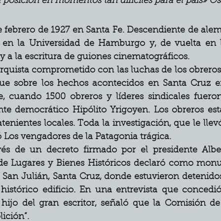
posición en momentos tan difíciles para el país» 
Os
 febrero de 1927 en Santa Fe. Descendiente de alema
, en la Universidad de Hamburgo y, de vuelta en l
y a la escritura de guiones cinematográficos. 
rquista comprometido con las luchas de los obreros y
 fue sobre los hechos acontecidos en Santa Cruz en
 cuando 1500 obreros y líderes sindicales fueron 
nte democrático Hipólito Yrigoyen. Los obreros est
atenientes locales. Toda la investigación, que le llevó
ó Los vengadores de la Patagonia trágica. 
és de un decreto firmado por el presidente Albe
 Lugares y Bienes Históricos declaró como monum
San Julián, Santa Cruz, donde estuvieron detenidos l
 histórico edificio. En una entrevista que concedió
e hijo del gran escritor, señaló que la Comisión d
ición”. 