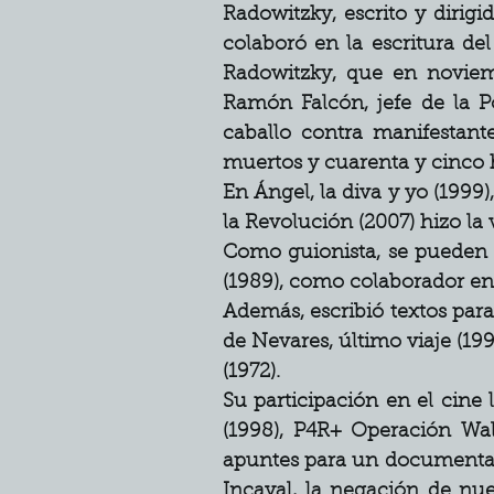
Radowitzky, escrito y dirigi
colaboró en la escritura del
Radowitzky, que en noviem
Ramón Falcón, jefe de la Po
caballo contra manifestan
muertos y cuarenta y cinco 
En Ángel, la diva y yo (1999)
la Revolución (2007) hizo la 
Como guionista, se pueden m
(1989), como colaborador en
Además, escribió textos para
de Nevares, último viaje (19
(1972).
Su participación en el cine 
(1998), P4R+ Operación Wals
apuntes para un documental 
Incayal, la negación de nues