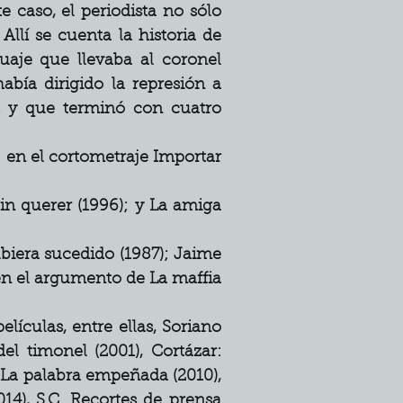
 caso, el periodista no sólo 
llí se cuenta la historia de 
je que llevaba al coronel 
bía dirigido la represión a 
 y que terminó con cuatro 
; en el cortometraje Importar 
n querer (1996); y La amiga 
biera sucedido (1987); Jaime 
én el argumento de La maffia 
ículas, entre ellas, Soriano 
l timonel (2001), Cortázar: 
La palabra empeñada (2010), 
14), S.C. Recortes de prensa 