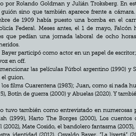
do por Rolando Goldman y Julián Troksberg. En este
 guión sino que también aparece frente a cámara. A
bre de 1909 había puesto una bomba en el carrua
licía Federal. Meses antes, el 1 de mayo, Falcón ha
tes que pedían una jornada laboral de ocho horas
heridos.
, Bayer participó como actor en un papel de escritor
voz en off.
encionar las películas Fútbol argentino (1990) y Si
 el guion.
 los films Cuarentena (1983); Juan, como si nada hu
95), Botín de guerra (2000) y Abuelas (2020). Y tambi
lo tuvo también como entrevistado en numerosas pel
h (1999), Harto The Borges (2000), Los cuentos de
(2002), Mate Cosido, el bandolero fantasma (2003), 
tra identidad (2012), Osvaldo Bayer, “La livertá” (20