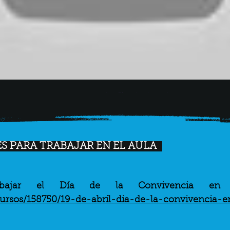
S PARA TRABAJAR EN EL AULA
ursos/158750/19-de-abril-dia-de-la-convivencia-en