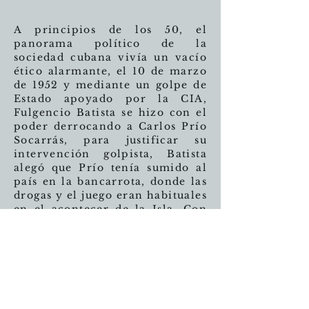
A principios de los 50, el
panorama político de la
sociedad cubana vivía un vacío
ético alarmante, el 10 de marzo
de 1952 y mediante un golpe de
Estado apoyado por la CIA,
Fulgencio Batista se hizo con el
poder derrocando a Carlos Prío
Socarrás, para justificar su
intervención golpista, Batista
alegó que Prío tenía sumido al
país en la bancarrota, donde las
drogas y el juego eran habituales
en el acontecer de la Isla. Con
estos antecedentes, en 1953
sucede el asalto a los cuarteles
Moncada de Santiago de Cuba y
de Bayamo protagonizadas por
unos 140 combatientes dirigidos
por Fidel Castro. El asalto al
Moncada –2da. fortaleza militar